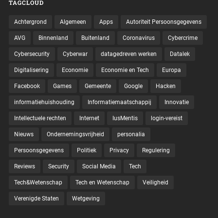
TAGCLOUD
Achtergrond
Algemeen
Apps
Autoriteit Persoonsgegevens
AVG
Binnenland
Buitenland
Coronavirus
Cybercrime
Cybersecurity
Cyberwar
datagedreven werken
Datalek
Digitalisering
Economie
Economie en Tech
Europa
Facebook
Games
Gemeente
Google
Hacken
informatiehuishouding
Informatiemaatschappij
Innovatie
Intellectuele rechten
Internet
IusMentis
login-vereist
Nieuws
Ondernemingsvrijheid
personalia
Persoonsgegevens
Politiek
Privacy
Regulering
Reviews
Security
Social Media
Tech
Tech&Wetenschap
Tech en Wetenschap
Veiligheid
Verenigde Staten
Wetgeving