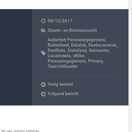
08/12/2017
Staats- en Bestuursrecht
Autoriteit Persoonsgegevens
,
Buitenland
,
Datalek
,
Deeleconomie
,
Deelfiets
,
Duitsland
,
Gemeente
,
Locatiedata
,
oBike
,
Persoonsgegevens
,
Privacy
,
Toezichthouder
Vorig bericht
Volgend bericht