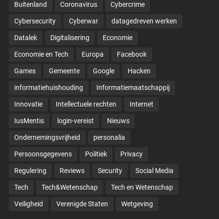
Buitenland
Coronavirus
Cybercrime
Cybersecurity
Cyberwar
datagedreven werken
Datalek
Digitalisering
Economie
Economie en Tech
Europa
Facebook
Games
Gemeente
Google
Hacken
informatiehuishouding
Informatiemaatschappij
Innovatie
Intellectuele rechten
Internet
IusMentis
login-vereist
Nieuws
Ondernemingsvrijheid
personalia
Persoonsgegevens
Politiek
Privacy
Regulering
Reviews
Security
Social Media
Tech
Tech&Wetenschap
Tech en Wetenschap
Veiligheid
Verenigde Staten
Wetgeving