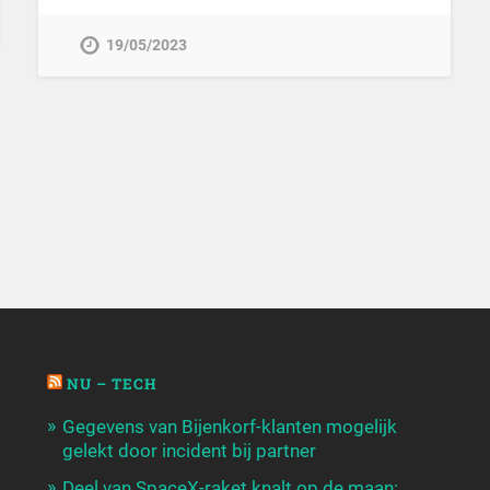
19/05/2023
NU – TECH
Gegevens van Bijenkorf-klanten mogelijk
gelekt door incident bij partner
Deel van SpaceX-raket knalt op de maan: