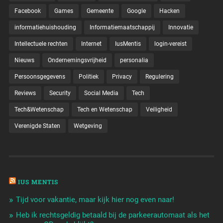
Facebook
Games
Gemeente
Google
Hacken
informatiehuishouding
Informatiemaatschappij
Innovatie
Intellectuele rechten
Internet
IusMentis
login-vereist
Nieuws
Ondernemingsvrijheid
personalia
Persoonsgegevens
Politiek
Privacy
Regulering
Reviews
Security
Social Media
Tech
Tech&Wetenschap
Tech en Wetenschap
Veiligheid
Verenigde Staten
Wetgeving
IUS MENTIS
Tijd voor vakantie, maar kijk hier nog even naar!
Heb ik rechtsgeldig betaald bij de parkeerautomaat als het