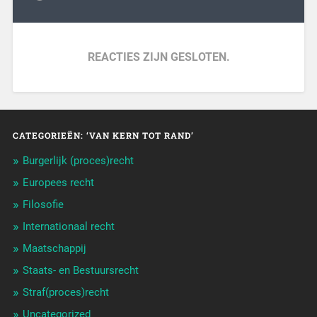
REACTIES ZIJN GESLOTEN.
CATEGORIEËN: ‘VAN KERN TOT RAND’
Burgerlijk (proces)recht
Europees recht
Filosofie
Internationaal recht
Maatschappij
Staats- en Bestuursrecht
Straf(proces)recht
Uncategorized