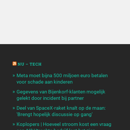
NU – TECH
Meta moet bijna 500 miljoen euro betalen
voor schade aan kinderen
Gegevens van Bijenkorf-klanten mogelijk
gelekt door incident bij partner
Deel van SpaceX-raket knalt op de maan:
'Brengt hopelijk discussie op gang'
Koplopers | Hoeveel stroom kost een vraag