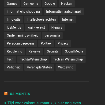
Games
Gemeente
Google
Hacken
informatiehuishouding
Informatiemaatschappij
Innovatie
Intellectuele rechten
Internet
IusMentis
login-vereist
Nieuws
Ondernemingsvrijheid
personalia
Persoonsgegevens
Politiek
Privacy
Regulering
Reviews
Security
Social Media
Tech
Tech&Wetenschap
Tech en Wetenschap
Veiligheid
Verenigde Staten
Wetgeving
IUS MENTIS
Tijd voor vakantie, maar kijk hier nog even