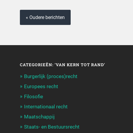
« Oudere berichten
CATEGORIEËN: ‘VAN KERN TOT RAND’
Burgerlijk (proces)recht
Europees recht
Filosofie
Internationaal recht
Maatschappij
Staats- en Bestuursrecht