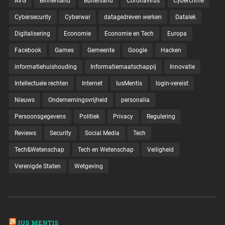
AVG
Binnenland
Buitenland
Coronavirus
Cybercrime
Cybersecurity
Cyberwar
datagedreven werken
Datalek
Digitalisering
Economie
Economie en Tech
Europa
Facebook
Games
Gemeente
Google
Hacken
informatiehuishouding
Informatiemaatschappij
Innovatie
Intellectuele rechten
Internet
IusMentis
login-vereist
Nieuws
Ondernemingsvrijheid
personalia
Persoonsgegevens
Politiek
Privacy
Regulering
Reviews
Security
Social Media
Tech
Tech&Wetenschap
Tech en Wetenschap
Veiligheid
Verenigde Staten
Wetgeving
IUS MENTIS