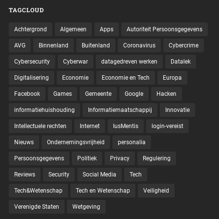
TAGCLOUD
Achtergrond
Algemeen
Apps
Autoriteit Persoonsgegevens
AVG
Binnenland
Buitenland
Coronavirus
Cybercrime
Cybersecurity
Cyberwar
datagedreven werken
Datalek
Digitalisering
Economie
Economie en Tech
Europa
Facebook
Games
Gemeente
Google
Hacken
informatiehuishouding
Informatiemaatschappij
Innovatie
Intellectuele rechten
Internet
IusMentis
login-vereist
Nieuws
Ondernemingsvrijheid
personalia
Persoonsgegevens
Politiek
Privacy
Regulering
Reviews
Security
Social Media
Tech
Tech&Wetenschap
Tech en Wetenschap
Veiligheid
Verenigde Staten
Wetgeving