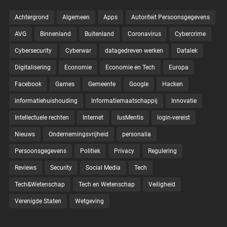
Achtergrond
Algemeen
Apps
Autoriteit Persoonsgegevens
AVG
Binnenland
Buitenland
Coronavirus
Cybercrime
Cybersecurity
Cyberwar
datagedreven werken
Datalek
Digitalisering
Economie
Economie en Tech
Europa
Facebook
Games
Gemeente
Google
Hacken
informatiehuishouding
Informatiemaatschappij
Innovatie
Intellectuele rechten
Internet
IusMentis
login-vereist
Nieuws
Ondernemingsvrijheid
personalia
Persoonsgegevens
Politiek
Privacy
Regulering
Reviews
Security
Social Media
Tech
Tech&Wetenschap
Tech en Wetenschap
Veiligheid
Verenigde Staten
Wetgeving