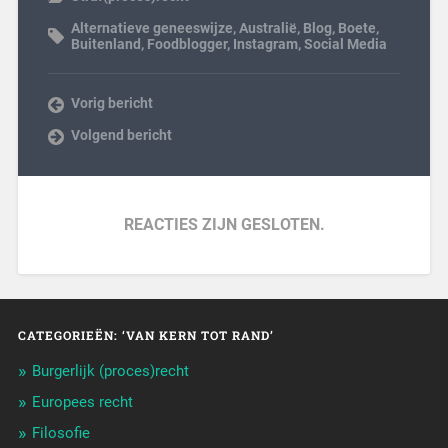
Alternatieve geneeswijze
,
Australië
,
Blog
,
Boete
,
Buitenland
,
Foodblogger
,
Instagram
,
Social Media
Vorig bericht
Volgend bericht
REACTIES ZIJN GESLOTEN.
CATEGORIEËN: ‘VAN KERN TOT RAND’
Burgerlijk (proces)recht
Europees recht
Filosofie