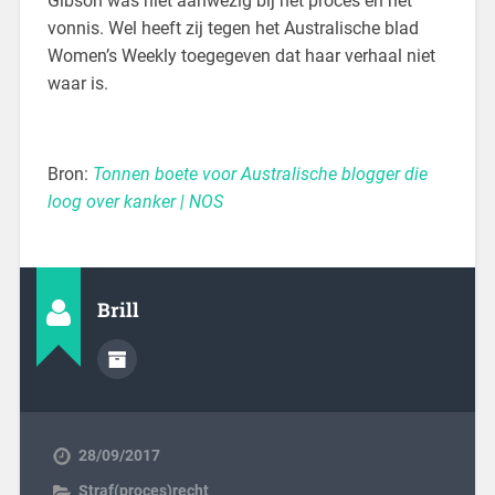
Gibson was niet aanwezig bij het proces en het
vonnis. Wel heeft zij tegen het Australische blad
Women’s Weekly toegegeven dat haar verhaal niet
waar is.
Bron:
Tonnen boete voor Australische blogger die
loog over kanker | NOS
Brill
28/09/2017
Straf(proces)recht