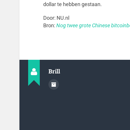
dollar te hebben gestaan.
Door: NU.nl
Bron:
Nog twee grote Chinese bitcoin
Brill