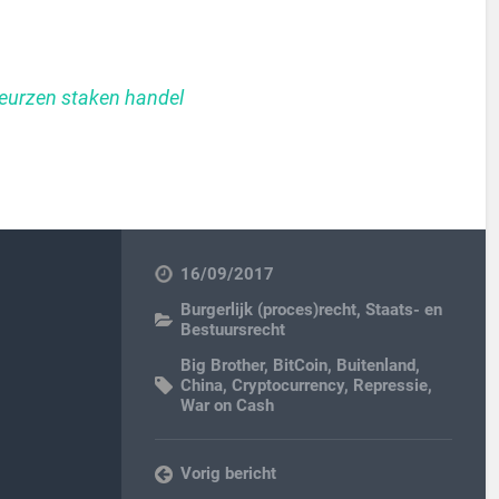
beurzen staken handel
16/09/2017
Burgerlijk (proces)recht
,
Staats- en
Bestuursrecht
Big Brother
,
BitCoin
,
Buitenland
,
China
,
Cryptocurrency
,
Repressie
,
War on Cash
Vorig bericht