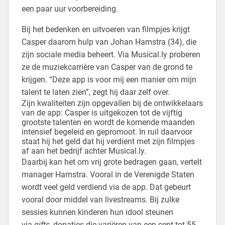
een paar uur voorbereiding.
Bij het bedenken en uitvoeren van filmpjes krijgt
Casper daarom hulp van Johan Hamstra (34), die
zijn sociale media beheert. Via Musical.ly proberen
ze de muziekcarrière van Casper van de grond te
krijgen. “Deze app is voor mij een manier om mijn
talent te laten zien”, zegt hij daar zelf over.
Zijn kwaliteiten zijn opgevallen bij de ontwikkelaars
van de app: Casper is uitgekozen tot de vijftig
grootste talenten en wordt de komende maanden
intensief begeleid en gepromoot. In ruil daarvoor
staat hij het geld dat hij verdient met zijn filmpjes
af aan het bedrijf achter Musical.ly.
Daarbij kan het om vrij grote bedragen gaan, vertelt
manager Hamstra. Vooral in de Verenigde Staten
wordt veel geld verdiend via de app. Dat gebeurt
vooral door middel van livestreams. Bij zulke
sessies kunnen kinderen hun idool steunen
via
gifts
, donaties die variëren van een cent tot 55