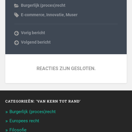
Burgerlijk (proces)recht
E-commerce
,
Innovatie
,
Muser
Vorig bericht
Volgend bericht
REACTIES ZIJN GESLOTEN.
CATEGORIEËN: ‘VAN KERN TOT RAND’
Burgerlijk (proces)recht
Europees recht
Filosofie