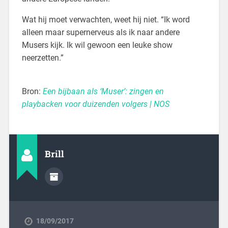
Wat hij moet verwachten, weet hij niet. “Ik word
alleen maar supernerveus als ik naar andere
Musers kijk. Ik wil gewoon een leuke show
neerzetten.”
Bron:
Een bijbaan als ‘Muser’: zingen en
playbacken voor duizenden volgers | NOS
Brill
18/09/2017