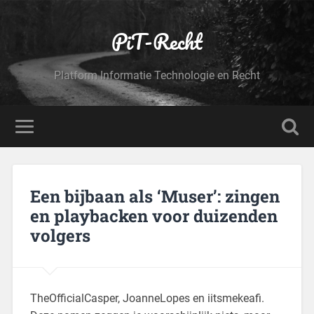
PiT-Recht
Platform Informatie Technologie en Recht
Een bijbaan als ‘Muser’: zingen
en playbacken voor duizenden
volgers
TheOfficialCasper, JoanneLopes en iitsmekeafi.