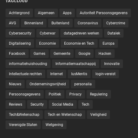
TAGCLOUD
Achtergrond
Algemeen
Apps
Autoriteit Persoonsgegevens
AVG
Binnenland
Buitenland
Coronavirus
Cybercrime
Cybersecurity
Cyberwar
datagedreven werken
Datalek
Digitalisering
Economie
Economie en Tech
Europa
Facebook
Games
Gemeente
Google
Hacken
informatiehuishouding
Informatiemaatschappij
Innovatie
Intellectuele rechten
Internet
IusMentis
login-vereist
Nieuws
Ondernemingsvrijheid
personalia
Persoonsgegevens
Politiek
Privacy
Regulering
Reviews
Security
Social Media
Tech
Tech&Wetenschap
Tech en Wetenschap
Veiligheid
Verenigde Staten
Wetgeving