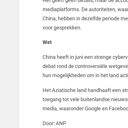
Het geeft geen details, maar de accou
mediaplatforms. De autoriteiten, waa
China, hebben in dezelfde periode me
voor gesprekken.
Wet
China heeft in juni een strenge cyberv
debat rond de controversiële wetgevin
hun mogelijkheden om in het land acti
Het Aziatische land handhaaft een st
toegang tot vele buitenlandse nieuw
media, waaronder Google en Faceboo
Door: ANP