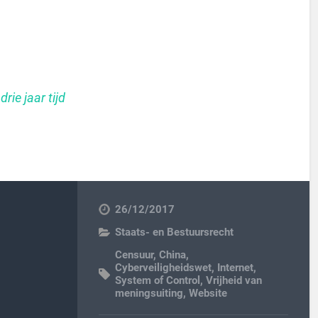
rie jaar tijd
26/12/2017
Staats- en Bestuursrecht
Censuur
,
China
,
Cyberveiligheidswet
,
Internet
,
System of Control
,
Vrijheid van
meningsuiting
,
Website