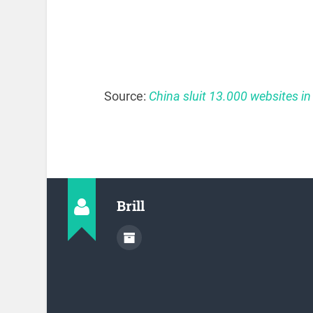
Source:
China sluit 13.000 websites in d
Brill