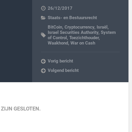
26/12/2017
Staats- en Bestuursrecht
BitCoin
,
Cryptocurrency
,
Israël
,
Israel Securities Authority
,
System
of Control
,
Toezichthouder
,
Waakhond
,
War on Cash
Vorig bericht
Volgend bericht
 ZIJN GESLOTEN.