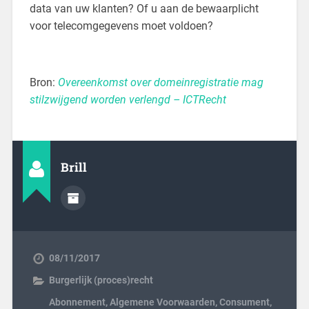
data van uw klanten? Of u aan de bewaarplicht
voor telecomgegevens moet voldoen?
Bron:
Overeenkomst over domeinregistratie mag
stilzwijgend worden verlengd – ICTRecht
Brill
08/11/2017
Burgerlijk (proces)recht
Abonnement
,
Algemene Voorwaarden
,
Consument
,