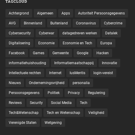
TAGCLOUD
Achtergrond
Algemeen
Apps
Autoriteit Persoonsgegevens
AVG
Binnenland
Buitenland
Coronavirus
Cybercrime
Cybersecurity
Cyberwar
datagedreven werken
Datalek
Digitalisering
Economie
Economie en Tech
Europa
Facebook
Games
Gemeente
Google
Hacken
informatiehuishouding
Informatiemaatschappij
Innovatie
Intellectuele rechten
Internet
IusMentis
login-vereist
Nieuws
Ondernemingsvrijheid
personalia
Persoonsgegevens
Politiek
Privacy
Regulering
Reviews
Security
Social Media
Tech
Tech&Wetenschap
Tech en Wetenschap
Veiligheid
Verenigde Staten
Wetgeving