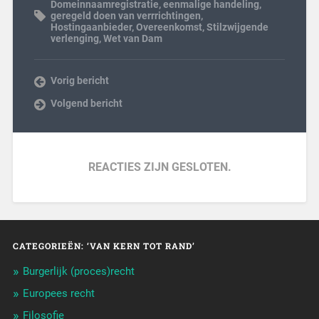
Domeinnaamregistratie
,
eenmalige handeling
,
geregeld doen van verrrichtingen
,
Hostingaanbieder
,
Overeenkomst
,
Stilzwijgende
verlenging
,
Wet van Dam
Vorig bericht
Volgend bericht
REACTIES ZIJN GESLOTEN.
CATEGORIEËN: ‘VAN KERN TOT RAND’
Burgerlijk (proces)recht
Europees recht
Filosofie