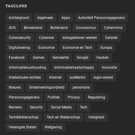
TAGCLOUD
Achtergrond
Algemeen
Apps
Autoriteit Persoonsgegevens
AVG
Binnenland
Buitenland
Coronavirus
Cybercrime
Cybersecurity
Cyberwar
datagedreven werken
Datalek
Digitalisering
Economie
Economie en Tech
Europa
Facebook
Games
Gemeente
Google
Hacken
informatiehuishouding
Informatiemaatschappij
Innovatie
Intellectuele rechten
Internet
IusMentis
login-vereist
Nieuws
Ondernemingsvrijheid
personalia
Persoonsgegevens
Politiek
Privacy
Regulering
Reviews
Security
Social Media
Tech
Tech&Wetenschap
Tech en Wetenschap
Veiligheid
Verenigde Staten
Wetgeving