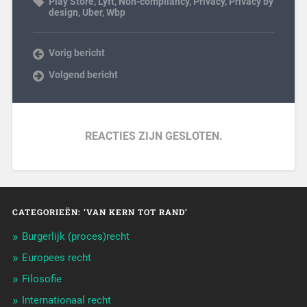
Play Store
,
Lyft
,
Non-compliancy
,
Privacy
,
Privacy by
design
,
Uber
,
Wbp
Vorig bericht
Volgend bericht
REACTIES ZIJN GESLOTEN.
CATEGORIEËN: ‘VAN KERN TOT RAND’
Burgerlijk (proces)recht
Europees recht
Filosofie
Internationaal recht