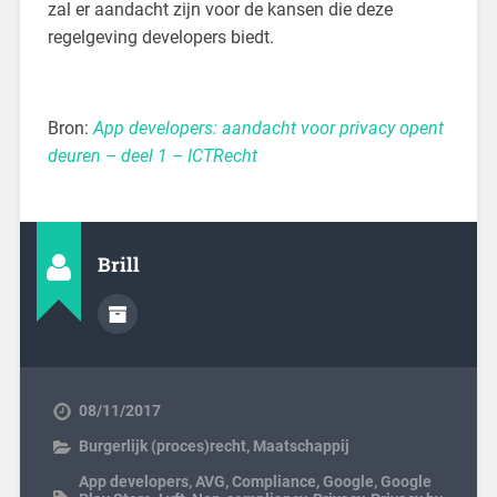
zal er aandacht zijn voor de kansen die deze
regelgeving developers biedt.
Bron:
App developers: aandacht voor privacy opent
deuren – deel 1 – ICTRecht
Brill
08/11/2017
Burgerlijk (proces)recht
,
Maatschappij
App developers
,
AVG
,
Compliance
,
Google
,
Google