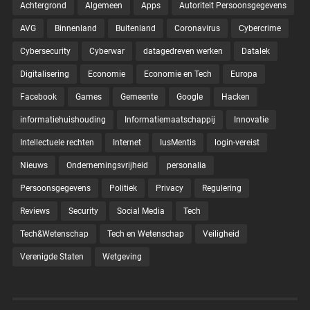
Achtergrond
Algemeen
Apps
Autoriteit Persoonsgegevens
AVG
Binnenland
Buitenland
Coronavirus
Cybercrime
Cybersecurity
Cyberwar
datagedreven werken
Datalek
Digitalisering
Economie
Economie en Tech
Europa
Facebook
Games
Gemeente
Google
Hacken
informatiehuishouding
Informatiemaatschappij
Innovatie
Intellectuele rechten
Internet
IusMentis
login-vereist
Nieuws
Ondernemingsvrijheid
personalia
Persoonsgegevens
Politiek
Privacy
Regulering
Reviews
Security
Social Media
Tech
Tech&Wetenschap
Tech en Wetenschap
Veiligheid
Verenigde Staten
Wetgeving