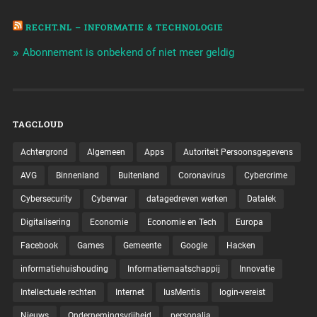
RECHT.NL – INFORMATIE & TECHNOLOGIE
Abonnement is onbekend of niet meer geldig
TAGCLOUD
Achtergrond
Algemeen
Apps
Autoriteit Persoonsgegevens
AVG
Binnenland
Buitenland
Coronavirus
Cybercrime
Cybersecurity
Cyberwar
datagedreven werken
Datalek
Digitalisering
Economie
Economie en Tech
Europa
Facebook
Games
Gemeente
Google
Hacken
informatiehuishouding
Informatiemaatschappij
Innovatie
Intellectuele rechten
Internet
IusMentis
login-vereist
Nieuws
Ondernemingsvrijheid
personalia