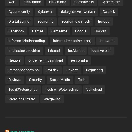
AVG
Binnenland
Buitenland
Coronavirus
Cybercrime
Cybersecurity
Cyberwar
datagedreven werken
Datalek
Digitalisering
Economie
Economie en Tech
Europa
Facebook
Games
Gemeente
Google
Hacken
informatiehuishouding
Informatiemaatschappij
Innovatie
Intellectuele rechten
Internet
IusMentis
login-vereist
Nieuws
Ondernemingsvrijheid
personalia
Persoonsgegevens
Politiek
Privacy
Regulering
Reviews
Security
Social Media
Tech
Tech&Wetenschap
Tech en Wetenschap
Veiligheid
Verenigde Staten
Wetgeving