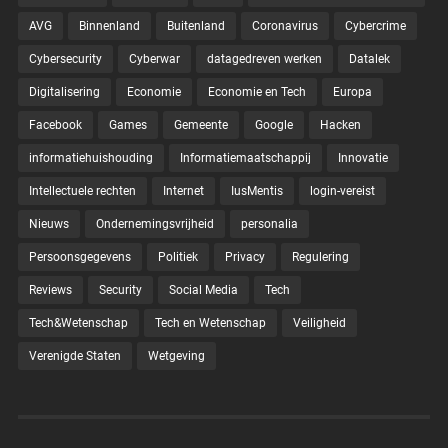
AVG
Binnenland
Buitenland
Coronavirus
Cybercrime
Cybersecurity
Cyberwar
datagedreven werken
Datalek
Digitalisering
Economie
Economie en Tech
Europa
Facebook
Games
Gemeente
Google
Hacken
informatiehuishouding
Informatiemaatschappij
Innovatie
Intellectuele rechten
Internet
IusMentis
login-vereist
Nieuws
Ondernemingsvrijheid
personalia
Persoonsgegevens
Politiek
Privacy
Regulering
Reviews
Security
Social Media
Tech
Tech&Wetenschap
Tech en Wetenschap
Veiligheid
Verenigde Staten
Wetgeving