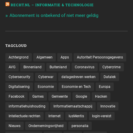
RECHT.NL – INFORMATIE & TECHNOLOGIE
Abonnement is onbekend of niet meer geldig
TAGCLOUD
Achtergrond
Algemeen
Apps
Autoriteit Persoonsgegevens
AVG
Binnenland
Buitenland
Coronavirus
Cybercrime
Cybersecurity
Cyberwar
datagedreven werken
Datalek
Digitalisering
Economie
Economie en Tech
Europa
Facebook
Games
Gemeente
Google
Hacken
informatiehuishouding
Informatiemaatschappij
Innovatie
Intellectuele rechten
Internet
IusMentis
login-vereist
Nieuws
Ondernemingsvrijheid
personalia