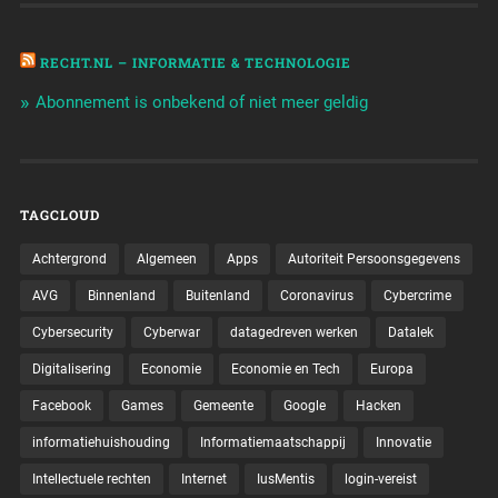
RECHT.NL – INFORMATIE & TECHNOLOGIE
Abonnement is onbekend of niet meer geldig
TAGCLOUD
Achtergrond
Algemeen
Apps
Autoriteit Persoonsgegevens
AVG
Binnenland
Buitenland
Coronavirus
Cybercrime
Cybersecurity
Cyberwar
datagedreven werken
Datalek
Digitalisering
Economie
Economie en Tech
Europa
Facebook
Games
Gemeente
Google
Hacken
informatiehuishouding
Informatiemaatschappij
Innovatie
Intellectuele rechten
Internet
IusMentis
login-vereist