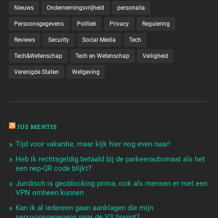
Nieuws
Ondernemingsvrijheid
personalia
Persoonsgegevens
Politiek
Privacy
Regulering
Reviews
Security
Social Media
Tech
Tech&Wetenschap
Tech en Wetenschap
Veiligheid
Verenigde Staten
Wetgeving
IUS MENTIS
Tijd voor vakantie, maar kijk hier nog even naar!
Heb ik rechtsgeldig betaald bij de parkeerautomaat als het
een nep-QR code blijkt?
Juridisch is geoblocking prima, ook als mensen er met een
VPN omheen kunnen
Kan ik al iedereen gaan aanklagen die mijn
persoonsgegevens naar de VS brengt?