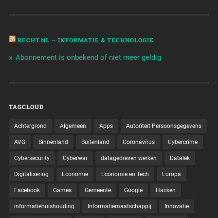
RECHT.NL – INFORMATIE & TECHNOLOGIE
Abonnement is onbekend of niet meer geldig
TAGCLOUD
Achtergrond
Algemeen
Apps
Autoriteit Persoonsgegevens
AVG
Binnenland
Buitenland
Coronavirus
Cybercrime
Cybersecurity
Cyberwar
datagedreven werken
Datalek
Digitalisering
Economie
Economie en Tech
Europa
Facebook
Games
Gemeente
Google
Hacken
informatiehuishouding
Informatiemaatschappij
Innovatie