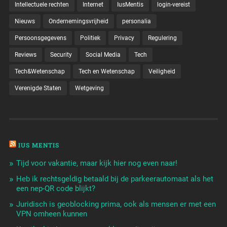
Intellectuele rechten
Internet
IusMentis
login-vereist
Nieuws
Ondernemingsvrijheid
personalia
Persoonsgegevens
Politiek
Privacy
Regulering
Reviews
Security
Social Media
Tech
Tech&Wetenschap
Tech en Wetenschap
Veiligheid
Verenigde Staten
Wetgeving
IUS MENTIS
Tijd voor vakantie, maar kijk hier nog even naar!
Heb ik rechtsgeldig betaald bij de parkeerautomaat als het
een nep-QR code blijkt?
Juridisch is geoblocking prima, ook als mensen er met een
VPN omheen kunnen