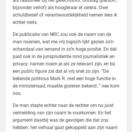
als raadsheer bij het gerechtshof, ontslag (pardon,
bijzonder verlof) als hoogleraar et cetera. Over
schuldbesef of verantwoordelijkheid nemen lees ik
echter niets.
De publicatie van NRC zou ook de naam van de
man noemen, wat me vrij logisch lijkt gezien zo’n
schandaal van iemand in zo’n hoge positie. En dat
past ook in de jurisprudentie rond journalistiek en
privacy: namen noem je als ze relevant zijn, en bij
een
public figure
zal dat al vrij snel zo zijn. “De
bekende politicus Mark R. met een hoge functie in
de ministerraad, maakte gisteren bekend..” nee kom
nou.
De man stapte echter naar de rechter om nu juist
vermelding van zijn naam te voorkomen. En het
argument daarbij was de gevolgen die dat zou
hebben: het verhaal gaat gekoppeld aan zijn naam