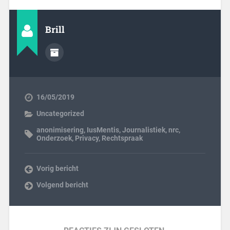
Brill
16/05/2019
Uncategorized
anonimisering
,
IusMentis
,
Journalistiek
,
nrc
,
Onderzoek
,
Privacy
,
Rechtspraak
Vorig bericht
Volgend bericht