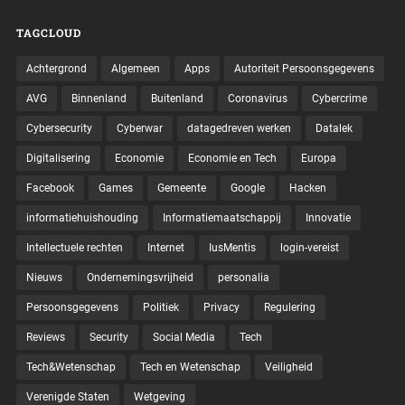
TAGCLOUD
Achtergrond
Algemeen
Apps
Autoriteit Persoonsgegevens
AVG
Binnenland
Buitenland
Coronavirus
Cybercrime
Cybersecurity
Cyberwar
datagedreven werken
Datalek
Digitalisering
Economie
Economie en Tech
Europa
Facebook
Games
Gemeente
Google
Hacken
informatiehuishouding
Informatiemaatschappij
Innovatie
Intellectuele rechten
Internet
IusMentis
login-vereist
Nieuws
Ondernemingsvrijheid
personalia
Persoonsgegevens
Politiek
Privacy
Regulering
Reviews
Security
Social Media
Tech
Tech&Wetenschap
Tech en Wetenschap
Veiligheid
Verenigde Staten
Wetgeving