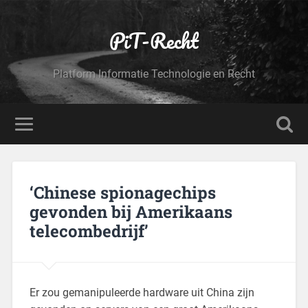
PiT-Recht
Platform Informatie Technologie en Recht
‘Chinese spionagechips
gevonden bij Amerikaans
telecombedrijf’
Er zou gemanipuleerde hardware uit China zijn