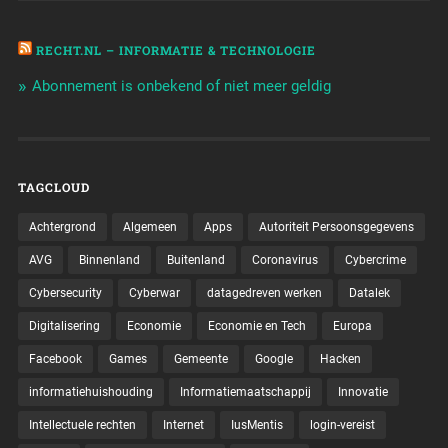
RECHT.NL – INFORMATIE & TECHNOLOGIE
Abonnement is onbekend of niet meer geldig
TAGCLOUD
Achtergrond
Algemeen
Apps
Autoriteit Persoonsgegevens
AVG
Binnenland
Buitenland
Coronavirus
Cybercrime
Cybersecurity
Cyberwar
datagedreven werken
Datalek
Digitalisering
Economie
Economie en Tech
Europa
Facebook
Games
Gemeente
Google
Hacken
informatiehuishouding
Informatiemaatschappij
Innovatie
Intellectuele rechten
Internet
IusMentis
login-vereist