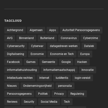
TAGCLOUD
Achtergrond
Algemeen
Apps
Autoriteit Persoonsgegevens
AVG
Binnenland
Buitenland
Coronavirus
Cybercrime
Cybersecurity
Cyberwar
datagedreven werken
Datalek
Digitalisering
Economie
Economie en Tech
Europa
Facebook
Games
Gemeente
Google
Hacken
informatiehuishouding
Informatiemaatschappij
Innovatie
Intellectuele rechten
Internet
IusMentis
login-vereist
Nieuws
Ondernemingsvrijheid
personalia
Persoonsgegevens
Politiek
Privacy
Regulering
Reviews
Security
Social Media
Tech