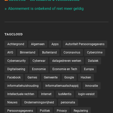
Abonnement is onbekend of niet meer geldig
TAGCLOUD
Achtergrond
Algemeen
Apps
Autoriteit Persoonsgegevens
AVG
Binnenland
Buitenland
Coronavirus
Cybercrime
Cybersecurity
Cyberwar
datagedreven werken
Datalek
Digitalisering
Economie
Economie en Tech
Europa
Facebook
Games
Gemeente
Google
Hacken
informatiehuishouding
Informatiemaatschappij
Innovatie
Intellectuele rechten
Internet
IusMentis
login-vereist
Nieuws
Ondernemingsvrijheid
personalia
Persoonsgegevens
Politiek
Privacy
Regulering