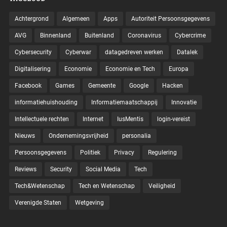
Achtergrond
Algemeen
Apps
Autoriteit Persoonsgegevens
AVG
Binnenland
Buitenland
Coronavirus
Cybercrime
Cybersecurity
Cyberwar
datagedreven werken
Datalek
Digitalisering
Economie
Economie en Tech
Europa
Facebook
Games
Gemeente
Google
Hacken
informatiehuishouding
Informatiemaatschappij
Innovatie
Intellectuele rechten
Internet
IusMentis
login-vereist
Nieuws
Ondernemingsvrijheid
personalia
Persoonsgegevens
Politiek
Privacy
Regulering
Reviews
Security
Social Media
Tech
Tech&Wetenschap
Tech en Wetenschap
Veiligheid
Verenigde Staten
Wetgeving