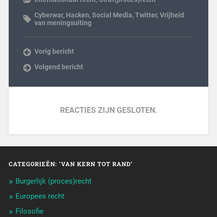
Cyberwar
,
Hacken
,
Social Media
,
Twitter
,
Vrijheid
van meningsuiting
Vorig bericht
Volgend bericht
REACTIES ZIJN GESLOTEN.
CATEGORIEËN: ‘VAN KERN TOT RAND’
Burgerlijk (proces)recht
Europees recht
Filosofie