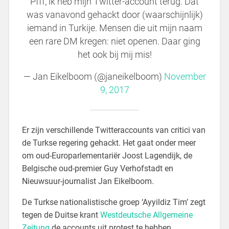
Pfff, ik heb mijn Twitter-account terug. Dat
was vanavond gehackt door (waarschijnlijk)
iemand in Turkije. Mensen die uit mijn naam
een rare DM kregen: niet openen. Daar ging
het ook bij mij mis!
— Jan Eikelboom (@janeikelboom)
November
9, 2017
Er zijn verschillende Twitteraccounts van critici van
de Turkse regering gehackt. Het gaat onder meer
om oud-Europarlementariër Joost Lagendijk, de
Belgische oud-premier Guy Verhofstadt en
Nieuwsuur-journalist Jan Eikelboom.
De Turkse nationalistische groep ‘Ayyildiz Tim’ zegt
tegen de Duitse krant
Westdeutsche Allgemeine
Zeitung
de accounts uit protest te hebben