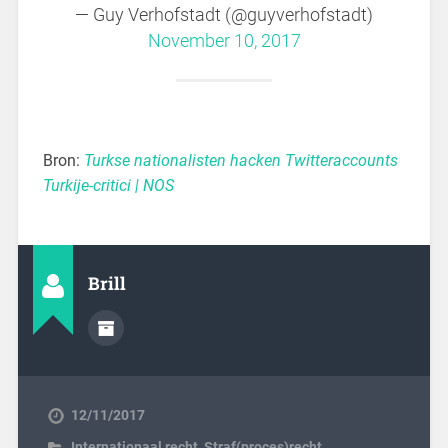
— Guy Verhofstadt (@guyverhofstadt)
November 10, 2017
Bron:
Turkse nationalisten hacken Twitteraccounts
Turkije-critici | NOS
Brill
12/11/2017
Internationaal recht
,
Straf(proces)recht