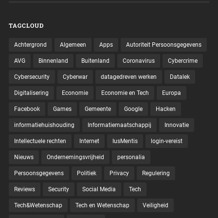
TAGCLOUD
Achtergrond
Algemeen
Apps
Autoriteit Persoonsgegevens
AVG
Binnenland
Buitenland
Coronavirus
Cybercrime
Cybersecurity
Cyberwar
datagedreven werken
Datalek
Digitalisering
Economie
Economie en Tech
Europa
Facebook
Games
Gemeente
Google
Hacken
informatiehuishouding
Informatiemaatschappij
Innovatie
Intellectuele rechten
Internet
IusMentis
login-vereist
Nieuws
Ondernemingsvrijheid
personalia
Persoonsgegevens
Politiek
Privacy
Regulering
Reviews
Security
Social Media
Tech
Tech&Wetenschap
Tech en Wetenschap
Veiligheid