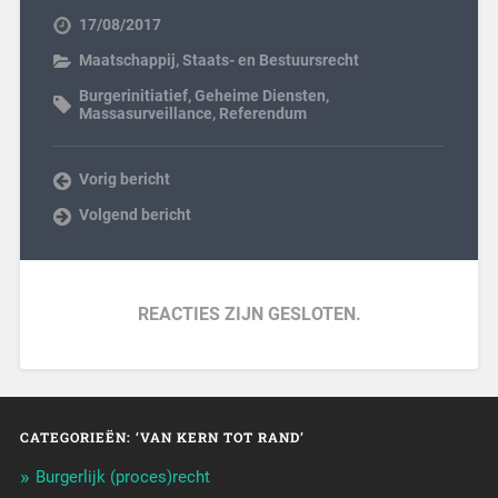
17/08/2017
Maatschappij
,
Staats- en Bestuursrecht
Burgerinitiatief
,
Geheime Diensten
,
Massasurveillance
,
Referendum
Vorig bericht
Volgend bericht
REACTIES ZIJN GESLOTEN.
CATEGORIEËN: ‘VAN KERN TOT RAND’
Burgerlijk (proces)recht