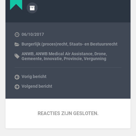
06/10/2017
Burgerlijk (proces)recht
,
Staats- en Bestuursrecht
ANWB
,
ANWB Medical Air Assistance
,
Drone
,
Gemeente
,
Innovatie
,
Provincie
,
Vergunning
Vorig bericht
Volgend bericht
REACTIES ZIJN GESLOTEN.