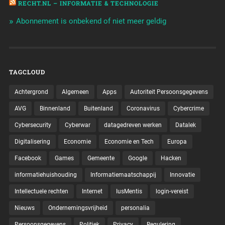
RECHT.NL – INFORMATIE & TECHNOLOGIE
Abonnement is onbekend of niet meer geldig
TAGCLOUD
Achtergrond
Algemeen
Apps
Autoriteit Persoonsgegevens
AVG
Binnenland
Buitenland
Coronavirus
Cybercrime
Cybersecurity
Cyberwar
datagedreven werken
Datalek
Digitalisering
Economie
Economie en Tech
Europa
Facebook
Games
Gemeente
Google
Hacken
informatiehuishouding
Informatiemaatschappij
Innovatie
Intellectuele rechten
Internet
IusMentis
login-vereist
Nieuws
Ondernemingsvrijheid
personalia
Persoonsgegevens
Politiek
Privacy
Regulering