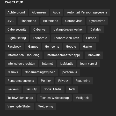
TAGCLOUD
Achtergrond
Algemeen
Apps
Autoriteit Persoonsgegevens
AVG
Binnenland
Buitenland
Coronavirus
Cybercrime
Cybersecurity
Cyberwar
datagedreven werken
Datalek
Digitalisering
Economie
Economie en Tech
Europa
Facebook
Games
Gemeente
Google
Hacken
informatiehuishouding
Informatiemaatschappij
Innovatie
Intellectuele rechten
Internet
IusMentis
login-vereist
Nieuws
Ondernemingsvrijheid
personalia
Persoonsgegevens
Politiek
Privacy
Regulering
Reviews
Security
Social Media
Tech
Tech&Wetenschap
Tech en Wetenschap
Veiligheid
Verenigde Staten
Wetgeving