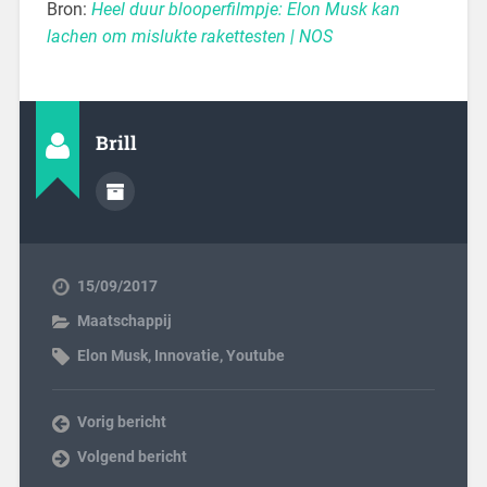
Bron:
Heel duur blooperfilmpje: Elon Musk kan
lachen om mislukte rakettesten | NOS
Brill
15/09/2017
Maatschappij
Elon Musk
,
Innovatie
,
Youtube
Vorig bericht
Volgend bericht