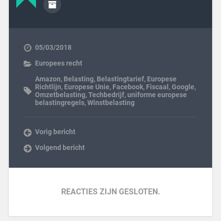
05/03/2018
Europees recht
Amazon
,
Belasting
,
Belastingtarief
,
Europese
Richtlijn
,
Europese Unie
,
Facebook
,
Fiscaal
,
Google
,
Omzetbelasting
,
Techbedrijf
,
uniforme europese
belastingregels
,
Winstbelasting
Vorig bericht
Volgend bericht
REACTIES ZIJN GESLOTEN.