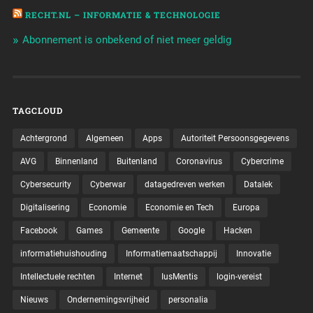
RECHT.NL – INFORMATIE & TECHNOLOGIE
Abonnement is onbekend of niet meer geldig
TAGCLOUD
Achtergrond
Algemeen
Apps
Autoriteit Persoonsgegevens
AVG
Binnenland
Buitenland
Coronavirus
Cybercrime
Cybersecurity
Cyberwar
datagedreven werken
Datalek
Digitalisering
Economie
Economie en Tech
Europa
Facebook
Games
Gemeente
Google
Hacken
informatiehuishouding
Informatiemaatschappij
Innovatie
Intellectuele rechten
Internet
IusMentis
login-vereist
Nieuws
Ondernemingsvrijheid
personalia