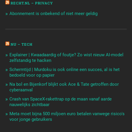
RECHT.NL – PRIVACY
Abonnement is onbekend of niet meer geldig
NU – TECH
Explainer | Kwaadaardig of foutje? Zo wist nieuw AI-model
zelfstandig te hacken
Schermtijd | Murdoku is ook online een succes, al is het
bedoeld voor op papier
Na bol en Bijenkorf blijkt ook Ace & Tate getroffen door
cyberaanval
Crash van SpaceX-rakettrap op de maan vanaf aarde
nauwelijks zichtbaar
Meta moet bijna 500 miljoen euro betalen vanwege risico's
voor jonge gebruikers