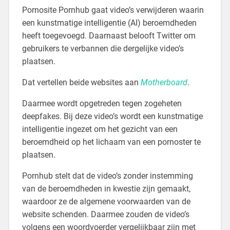
Pornosite Pornhub gaat video’s verwijderen waarin
een kunstmatige intelligentie (AI) beroemdheden
heeft toegevoegd. Daarnaast belooft Twitter om
gebruikers te verbannen die dergelijke video’s
plaatsen.
Dat vertellen beide websites aan
Motherboard
.
Daarmee wordt opgetreden tegen zogeheten
deepfakes. Bij deze video’s wordt een kunstmatige
intelligentie ingezet om het gezicht van een
beroemdheid op het lichaam van een pornoster te
plaatsen.
Pornhub stelt dat de video’s zonder instemming
van de beroemdheden in kwestie zijn gemaakt,
waardoor ze de algemene voorwaarden van de
website schenden. Daarmee zouden de video’s
volgens een woordvoerder vergelijkbaar zijn met