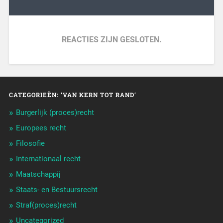
REACTIES ZIJN GESLOTEN.
CATEGORIEËN: ‘VAN KERN TOT RAND’
Burgerlijk (proces)recht
Europees recht
Filosofie
Internationaal recht
Maatschappij
Staats- en Bestuursrecht
Straf(proces)recht
Uncategorized