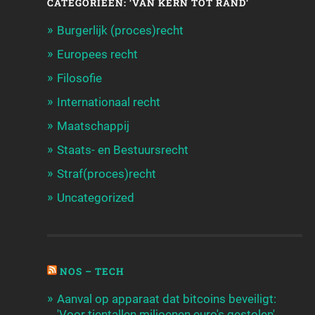
CATEGORIEËN: ‘VAN KERN TOT RAND’
Burgerlijk (proces)recht
Europees recht
Filosofie
Internationaal recht
Maatschappij
Staats- en Bestuursrecht
Straf(proces)recht
Uncategorized
NOS – TECH
Aanval op apparaat dat bitcoins beveiligt:
'Voor tientallen miljoenen euro's gestolen'