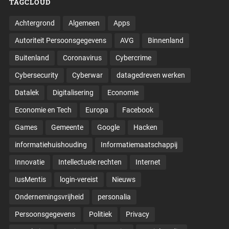
TAGCLOUD
Achtergrond
Algemeen
Apps
Autoriteit Persoonsgegevens
AVG
Binnenland
Buitenland
Coronavirus
Cybercrime
Cybersecurity
Cyberwar
datagedreven werken
Datalek
Digitalisering
Economie
Economie en Tech
Europa
Facebook
Games
Gemeente
Google
Hacken
informatiehuishouding
Informatiemaatschappij
Innovatie
Intellectuele rechten
Internet
IusMentis
login-vereist
Nieuws
Ondernemingsvrijheid
personalia
Persoonsgegevens
Politiek
Privacy