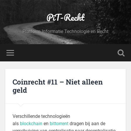
PiT-Recht
Platform Informatie Technologie en Recht
Coinrecht #11 – Niet alleen
geld
Verschillende technologieën
als
blockchain
en
bittorrent
dragen bij aan de
verschuiving van centralisatie naar decentralisatie.