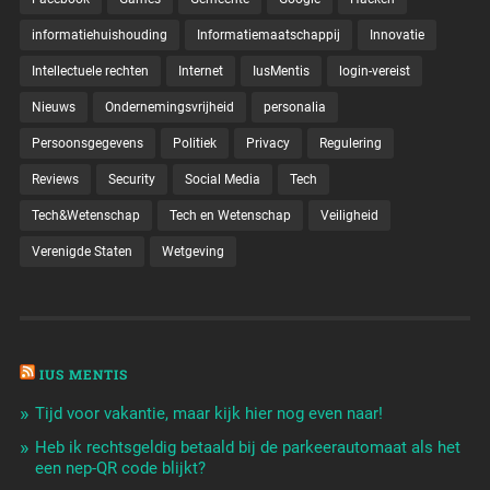
informatiehuishouding
Informatiemaatschappij
Innovatie
Intellectuele rechten
Internet
IusMentis
login-vereist
Nieuws
Ondernemingsvrijheid
personalia
Persoonsgegevens
Politiek
Privacy
Regulering
Reviews
Security
Social Media
Tech
Tech&Wetenschap
Tech en Wetenschap
Veiligheid
Verenigde Staten
Wetgeving
IUS MENTIS
Tijd voor vakantie, maar kijk hier nog even naar!
Heb ik rechtsgeldig betaald bij de parkeerautomaat als het
een nep-QR code blijkt?