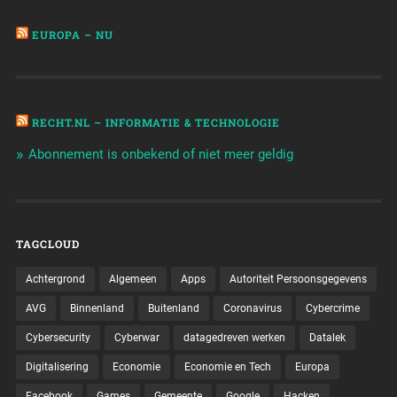
EUROPA – NU
RECHT.NL – INFORMATIE & TECHNOLOGIE
Abonnement is onbekend of niet meer geldig
TAGCLOUD
Achtergrond
Algemeen
Apps
Autoriteit Persoonsgegevens
AVG
Binnenland
Buitenland
Coronavirus
Cybercrime
Cybersecurity
Cyberwar
datagedreven werken
Datalek
Digitalisering
Economie
Economie en Tech
Europa
Facebook
Games
Gemeente
Google
Hacken