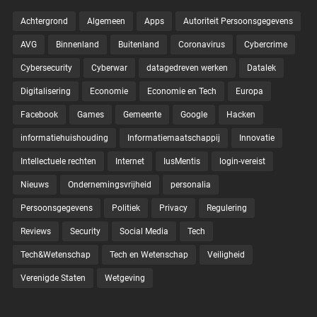
Achtergrond
Algemeen
Apps
Autoriteit Persoonsgegevens
AVG
Binnenland
Buitenland
Coronavirus
Cybercrime
Cybersecurity
Cyberwar
datagedreven werken
Datalek
Digitalisering
Economie
Economie en Tech
Europa
Facebook
Games
Gemeente
Google
Hacken
informatiehuishouding
Informatiemaatschappij
Innovatie
Intellectuele rechten
Internet
IusMentis
login-vereist
Nieuws
Ondernemingsvrijheid
personalia
Persoonsgegevens
Politiek
Privacy
Regulering
Reviews
Security
Social Media
Tech
Tech&Wetenschap
Tech en Wetenschap
Veiligheid
Verenigde Staten
Wetgeving