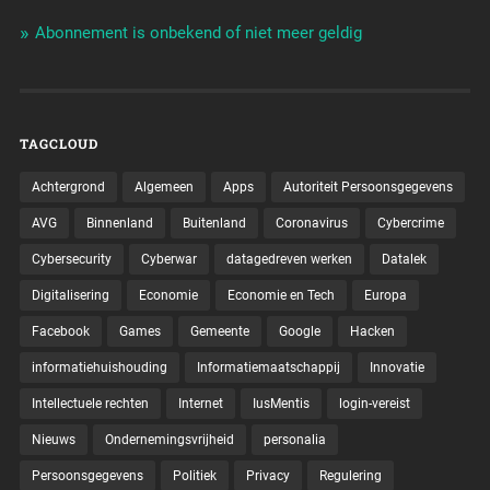
Abonnement is onbekend of niet meer geldig
TAGCLOUD
Achtergrond
Algemeen
Apps
Autoriteit Persoonsgegevens
AVG
Binnenland
Buitenland
Coronavirus
Cybercrime
Cybersecurity
Cyberwar
datagedreven werken
Datalek
Digitalisering
Economie
Economie en Tech
Europa
Facebook
Games
Gemeente
Google
Hacken
informatiehuishouding
Informatiemaatschappij
Innovatie
Intellectuele rechten
Internet
IusMentis
login-vereist
Nieuws
Ondernemingsvrijheid
personalia
Persoonsgegevens
Politiek
Privacy
Regulering