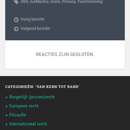
AVG
,
IusMentis
,
onzin
,
Privacy
,
Toestemming
Vorig bericht
Volgend bericht
REACTIES ZIJN GESLOTEN.
CATEGORIEËN: ‘VAN KERN TOT RAND’
Burgerlijk (proces)recht
Europees recht
Filosofie
Internationaal recht