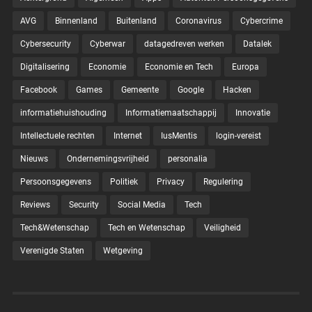
AVG
Binnenland
Buitenland
Coronavirus
Cybercrime
Cybersecurity
Cyberwar
datagedreven werken
Datalek
Digitalisering
Economie
Economie en Tech
Europa
Facebook
Games
Gemeente
Google
Hacken
informatiehuishouding
Informatiemaatschappij
Innovatie
Intellectuele rechten
Internet
IusMentis
login-vereist
Nieuws
Ondernemingsvrijheid
personalia
Persoonsgegevens
Politiek
Privacy
Regulering
Reviews
Security
Social Media
Tech
Tech&Wetenschap
Tech en Wetenschap
Veiligheid
Verenigde Staten
Wetgeving