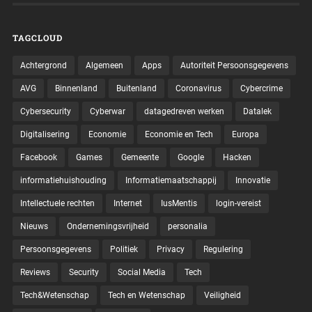
TAGCLOUD
Achtergrond
Algemeen
Apps
Autoriteit Persoonsgegevens
AVG
Binnenland
Buitenland
Coronavirus
Cybercrime
Cybersecurity
Cyberwar
datagedreven werken
Datalek
Digitalisering
Economie
Economie en Tech
Europa
Facebook
Games
Gemeente
Google
Hacken
informatiehuishouding
Informatiemaatschappij
Innovatie
Intellectuele rechten
Internet
IusMentis
login-vereist
Nieuws
Ondernemingsvrijheid
personalia
Persoonsgegevens
Politiek
Privacy
Regulering
Reviews
Security
Social Media
Tech
Tech&Wetenschap
Tech en Wetenschap
Veiligheid