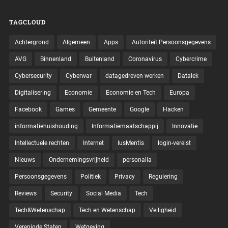
TAGCLOUD
Achtergrond
Algemeen
Apps
Autoriteit Persoonsgegevens
AVG
Binnenland
Buitenland
Coronavirus
Cybercrime
Cybersecurity
Cyberwar
datagedreven werken
Datalek
Digitalisering
Economie
Economie en Tech
Europa
Facebook
Games
Gemeente
Google
Hacken
informatiehuishouding
Informatiemaatschappij
Innovatie
Intellectuele rechten
Internet
IusMentis
login-vereist
Nieuws
Ondernemingsvrijheid
personalia
Persoonsgegevens
Politiek
Privacy
Regulering
Reviews
Security
Social Media
Tech
Tech&Wetenschap
Tech en Wetenschap
Veiligheid
Verenigde Staten
Wetgeving