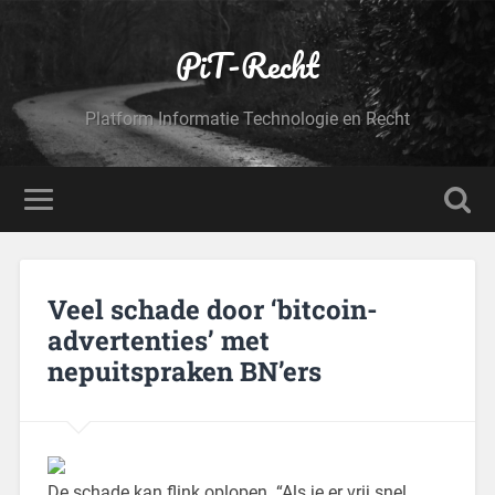
PiT-Recht
Platform Informatie Technologie en Recht
Veel schade door ‘bitcoin-
advertenties’ met
nepuitspraken BN’ers
De schade kan flink oplopen. “Als je er vrij snel