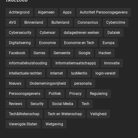
TAGCLOUD
Achtergrond
Algemeen
Apps
Autoriteit Persoonsgegevens
AVG
Binnenland
Buitenland
Coronavirus
Cybercrime
Cybersecurity
Cyberwar
datagedreven werken
Datalek
Digitalisering
Economie
Economie en Tech
Europa
Facebook
Games
Gemeente
Google
Hacken
informatiehuishouding
Informatiemaatschappij
Innovatie
Intellectuele rechten
Internet
IusMentis
login-vereist
Nieuws
Ondernemingsvrijheid
personalia
Persoonsgegevens
Politiek
Privacy
Regulering
Reviews
Security
Social Media
Tech
Tech&Wetenschap
Tech en Wetenschap
Veiligheid
Verenigde Staten
Wetgeving