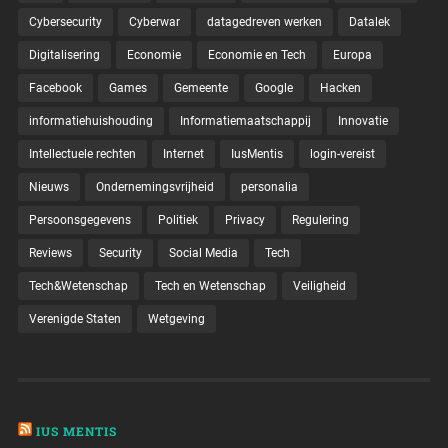
Cybersecurity
Cyberwar
datagedreven werken
Datalek
Digitalisering
Economie
Economie en Tech
Europa
Facebook
Games
Gemeente
Google
Hacken
informatiehuishouding
Informatiemaatschappij
Innovatie
Intellectuele rechten
Internet
IusMentis
login-vereist
Nieuws
Ondernemingsvrijheid
personalia
Persoonsgegevens
Politiek
Privacy
Regulering
Reviews
Security
Social Media
Tech
Tech&Wetenschap
Tech en Wetenschap
Veiligheid
Verenigde Staten
Wetgeving
IUS MENTIS