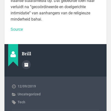
Iraanse staatsmedia op. Dat gebeurde toen naar
verluidt na “gecoördineerde en doelgerichte
intimidatie” van aanhangers van de religieuze
minderheid bahai.
Source
Brill
12/09/2019
Uncategorized
Tech