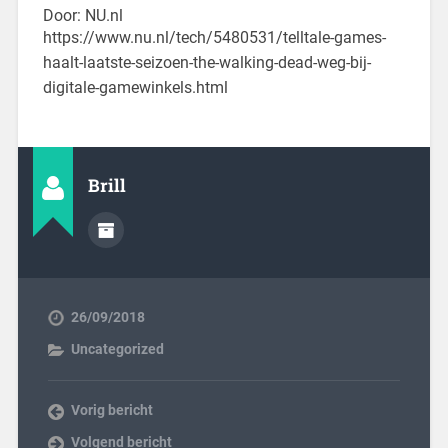
Door: NU.nl
https://www.nu.nl/tech/5480531/telltale-games-
haalt-laatste-seizoen-the-walking-dead-weg-bij-
digitale-gamewinkels.html
Brill
26/09/2018
Uncategorized
Vorig bericht
Volgend bericht