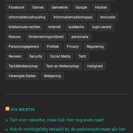
Facebook
Games
Gemeente
Google
Hacken
informatiehuishouding
Informatiemaatschappij
Innovatie
Intellectuele rechten
Internet
IusMentis
login-vereist
Nieuws
Ondernemingsvrijheid
personalia
Persoonsgegevens
Politiek
Privacy
Regulering
Reviews
Security
Social Media
Tech
Tech&Wetenschap
Tech en Wetenschap
Veiligheid
Verenigde Staten
Wetgeving
IUS MENTIS
Tijd voor vakantie, maar kijk hier nog even naar!
Heb ik rechtsgeldig betaald bij de parkeerautomaat als het