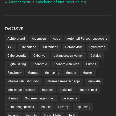
Abonnement is onbekend of niet meer geldig
TAGCLOUD
Achtergrond
Algemeen
Apps
Autoriteit Persoonsgegevens
AVG
Binnenland
Buitenland
Coronavirus
Cybercrime
Cybersecurity
Cyberwar
datagedreven werken
Datalek
Digitalisering
Economie
Economie en Tech
Europa
Facebook
Games
Gemeente
Google
Hacken
informatiehuishouding
Informatiemaatschappij
Innovatie
Intellectuele rechten
Internet
IusMentis
login-vereist
Nieuws
Ondernemingsvrijheid
personalia
Persoonsgegevens
Politiek
Privacy
Regulering
Reviews
Security
Social Media
Tech