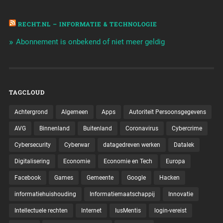
RECHT.NL – INFORMATIE & TECHNOLOGIE
Abonnement is onbekend of niet meer geldig
TAGCLOUD
Achtergrond
Algemeen
Apps
Autoriteit Persoonsgegevens
AVG
Binnenland
Buitenland
Coronavirus
Cybercrime
Cybersecurity
Cyberwar
datagedreven werken
Datalek
Digitalisering
Economie
Economie en Tech
Europa
Facebook
Games
Gemeente
Google
Hacken
informatiehuishouding
Informatiemaatschappij
Innovatie
Intellectuele rechten
Internet
IusMentis
login-vereist