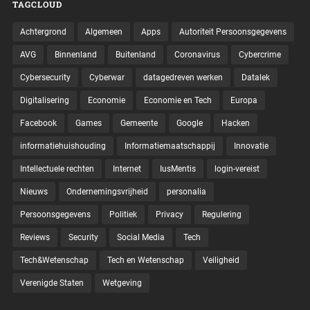
TAGCLOUD
Achtergrond
Algemeen
Apps
Autoriteit Persoonsgegevens
AVG
Binnenland
Buitenland
Coronavirus
Cybercrime
Cybersecurity
Cyberwar
datagedreven werken
Datalek
Digitalisering
Economie
Economie en Tech
Europa
Facebook
Games
Gemeente
Google
Hacken
informatiehuishouding
Informatiemaatschappij
Innovatie
Intellectuele rechten
Internet
IusMentis
login-vereist
Nieuws
Ondernemingsvrijheid
personalia
Persoonsgegevens
Politiek
Privacy
Regulering
Reviews
Security
Social Media
Tech
Tech&Wetenschap
Tech en Wetenschap
Veiligheid
Verenigde Staten
Wetgeving