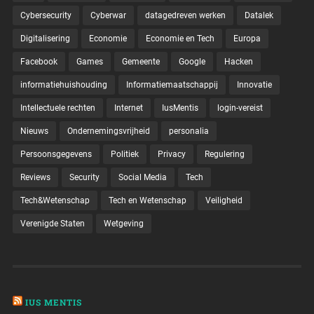
Cybersecurity
Cyberwar
datagedreven werken
Datalek
Digitalisering
Economie
Economie en Tech
Europa
Facebook
Games
Gemeente
Google
Hacken
informatiehuishouding
Informatiemaatschappij
Innovatie
Intellectuele rechten
Internet
IusMentis
login-vereist
Nieuws
Ondernemingsvrijheid
personalia
Persoonsgegevens
Politiek
Privacy
Regulering
Reviews
Security
Social Media
Tech
Tech&Wetenschap
Tech en Wetenschap
Veiligheid
Verenigde Staten
Wetgeving
IUS MENTIS