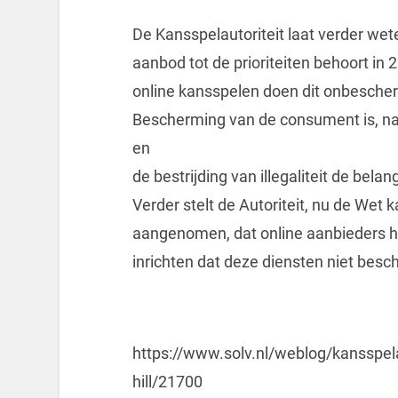
De Kansspelautoriteit laat verder wet
aanbod tot de prioriteiten behoort in
online kansspelen doen dit onbesche
Bescherming van de consument is, na
en
de bestrijding van illegaliteit de belan
Verder stelt de Autoriteit, nu de Wet 
aangenomen, dat online aanbieders h
inrichten dat deze diensten niet besc
https://www.solv.nl/weblog/kansspelau
hill/21700