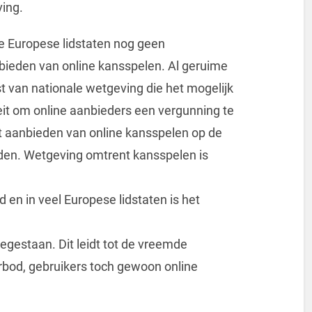
ving.
e Europese lidstaten nog geen
bieden van online kansspelen. Al geruime
t van nationale wetgeving die het mogelijk
it om online aanbieders een vergunning te
ht aanbieden van online kansspelen op de
en. Wetgeving omtrent kansspelen is
en in veel Europese lidstaten is het
oegestaan. Dit leidt tot de vreemde
erbod, gebruikers toch gewoon online