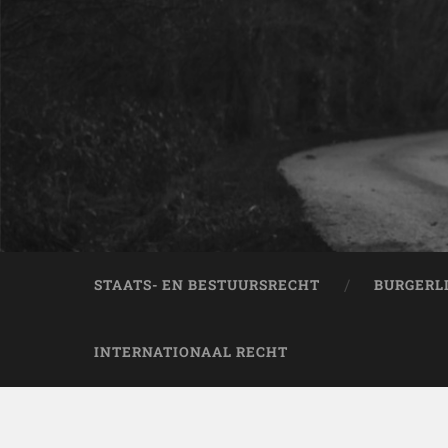
STAATS- EN BESTUURSRECHT
BURGERL
INTERNATIONAAL RECHT