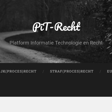
PiT-Recht
Platform Informatie Technologie en Recht
IJK(PROCES)RECHT
STRAF(PROCES)RECHT
EU