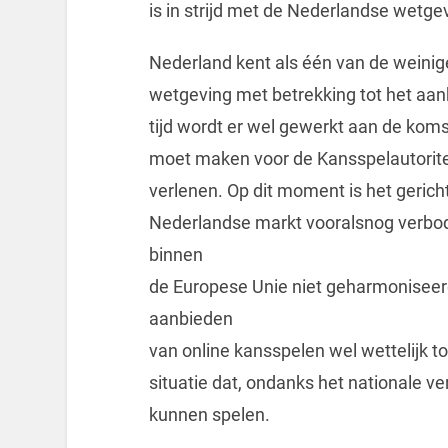
is in strijd met de Nederlandse wetge
Nederland kent als één van de weinig
wetgeving met betrekking tot het aan
tijd wordt er wel gewerkt aan de koms
moet maken voor de Kansspelautorite
verlenen. Op dit moment is het geric
Nederlandse markt vooralsnog verbod
binnen
de Europese Unie niet geharmoniseerd 
aanbieden
van online kansspelen wel wettelijk t
situatie dat, ondanks het nationale v
kunnen spelen.