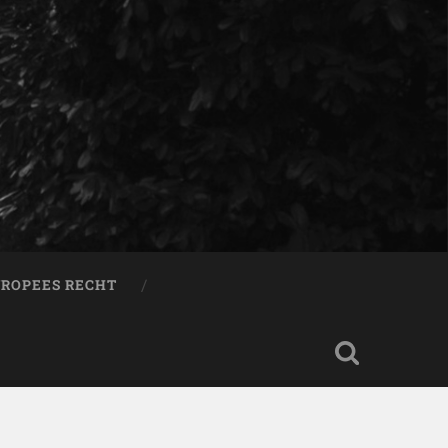
ROPEES RECHT