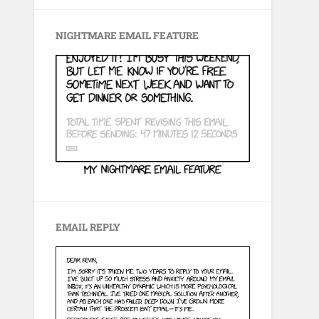
NIGHTMARE EMAIL FEATURE
EMAIL REPLY