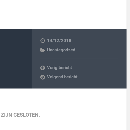
14/12/2018
Uncategorized
Vorig bericht
Volgend bericht
 ZIJN GESLOTEN.