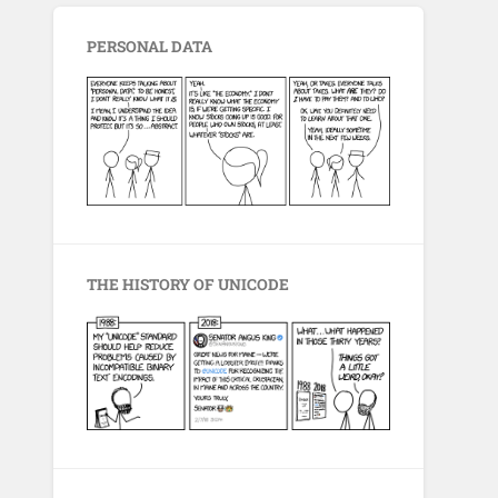
PERSONAL DATA
THE HISTORY OF UNICODE