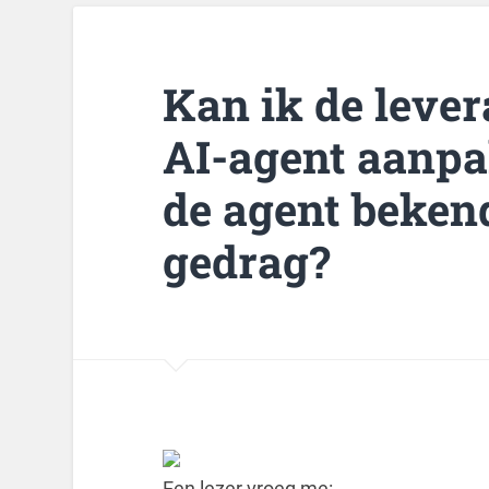
Kan ik de lever
AI-agent aanp
de agent bekend
gedrag?
Een lezer vroeg me: