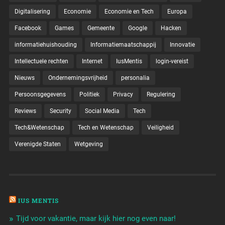
Digitalisering
Economie
Economie en Tech
Europa
Facebook
Games
Gemeente
Google
Hacken
informatiehuishouding
Informatiemaatschappij
Innovatie
Intellectuele rechten
Internet
IusMentis
login-vereist
Nieuws
Ondernemingsvrijheid
personalia
Persoonsgegevens
Politiek
Privacy
Regulering
Reviews
Security
Social Media
Tech
Tech&Wetenschap
Tech en Wetenschap
Veiligheid
Verenigde Staten
Wetgeving
IUS MENTIS
Tijd voor vakantie, maar kijk hier nog even naar!