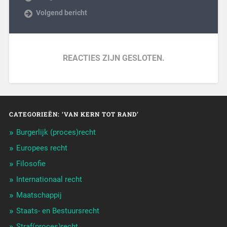
Volgend bericht
REACTIES ZIJN GESLOTEN.
CATEGORIEËN: ‘VAN KERN TOT RAND’
Burgerlijk (proces)recht
Europees recht
Filosofie
Internationaal recht
Maatschappij
Staats- en Bestuursrecht
Straf(proces)recht