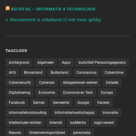
RECHT.NL – INFORMATIE & TECHNOLOGIE
Abonnement is onbekend of niet meer geldig
TAGCLOUD
Achtergrond
Algemeen
Apps
Autoriteit Persoonsgegevens
AVG
Binnenland
Buitenland
Coronavirus
Cybercrime
Cybersecurity
Cyberwar
datagedreven werken
Datalek
Digitalisering
Economie
Economie en Tech
Europa
Facebook
Games
Gemeente
Google
Hacken
informatiehuishouding
Informatiemaatschappij
Innovatie
Intellectuele rechten
Internet
IusMentis
login-vereist
Nieuws
Ondernemingsvrijheid
personalia