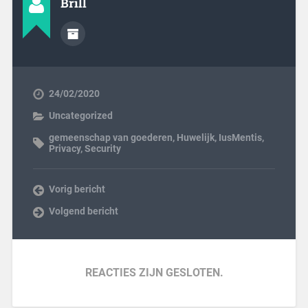
Brill
24/02/2020
Uncategorized
gemeenschap van goederen
,
Huwelijk
,
IusMentis
,
Privacy
,
Security
Vorig bericht
Volgend bericht
REACTIES ZIJN GESLOTEN.